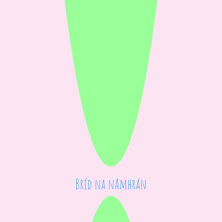
Bríd na nAmhrán