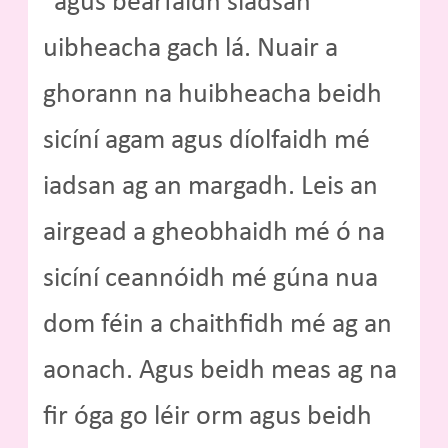
“agus béarfaidh siadsan
uibheacha gach lá. Nuair a
ghorann na huibheacha beidh
sicíní agam agus díolfaidh mé
iadsan ag an margadh. Leis an
airgead a gheobhaidh mé ó na
sicíní ceannóidh mé gúna nua
dom féin a chaithfidh mé ag an
aonach. Agus beidh meas ag na
fir óga go léir orm agus beidh