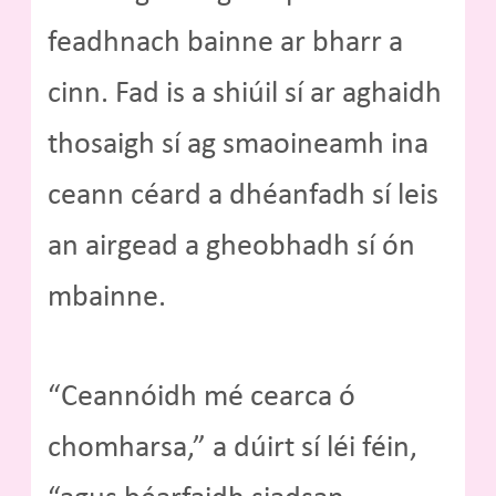
feadhnach bainne ar bharr a
cinn. Fad is a shiúil sí ar aghaidh
thosaigh sí ag smaoineamh ina
ceann céard a dhéanfadh sí leis
an airgead a gheobhadh sí ón
mbainne.
“Ceannóidh mé cearca ó
chomharsa,” a dúirt sí léi féin,