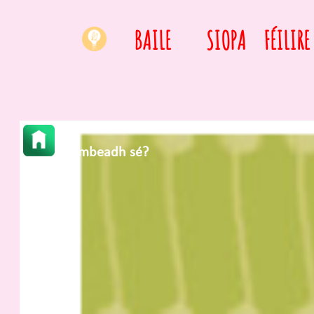
BAILE
SIOPA
FÉILIRE
Cá mbeadh sé?