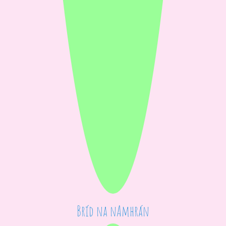
Bríd na nAmhrán