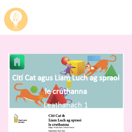
Cití Cat agus Liam Luch ag spraoi
le cruthanna
Leathanach 1