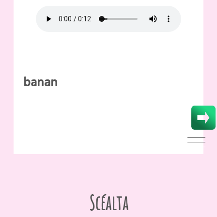
banan
Scéalta