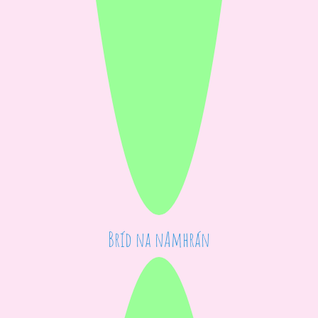
Bríd na nAmhrán