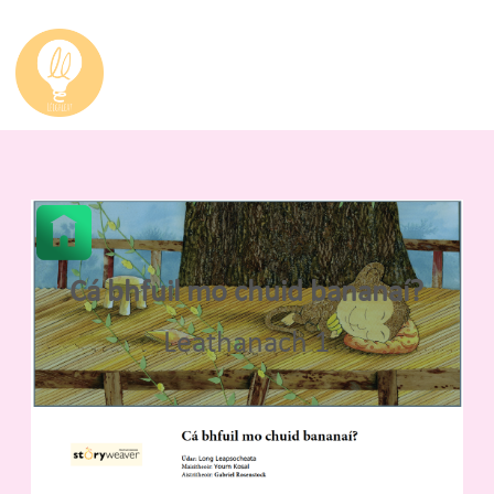
Cá bhfuil mo chuid bananaí?
Leathanach 1