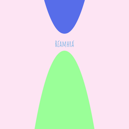
Réamhrá