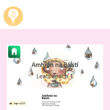
Amhrán na Báistí
Leathanach 1