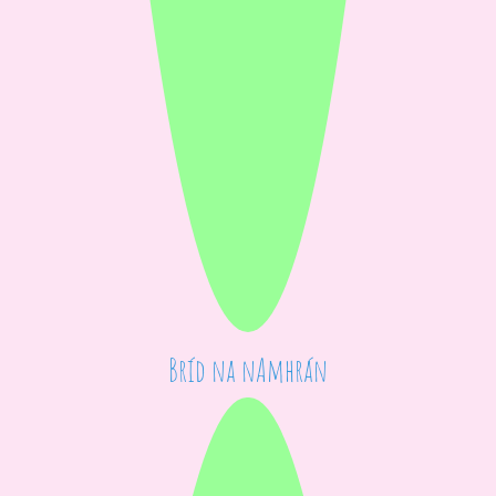
Bríd na nAmhrán