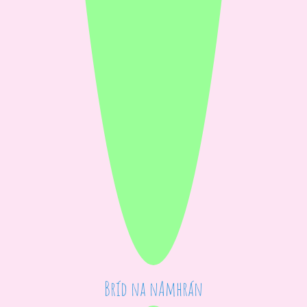
Bríd na nAmhrán