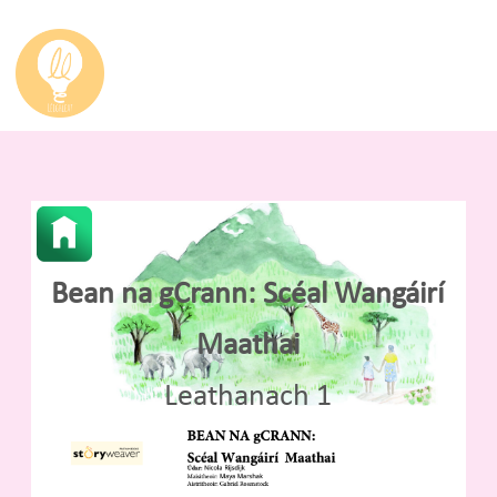
Bean na gCrann: Scéal Wangáirí
Maathai
Leathanach 1