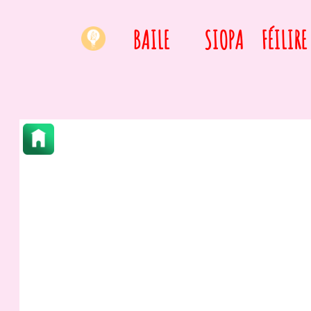
BAILE
SIOPA
FÉILIRE
An Tarracóir a bhí Tinn