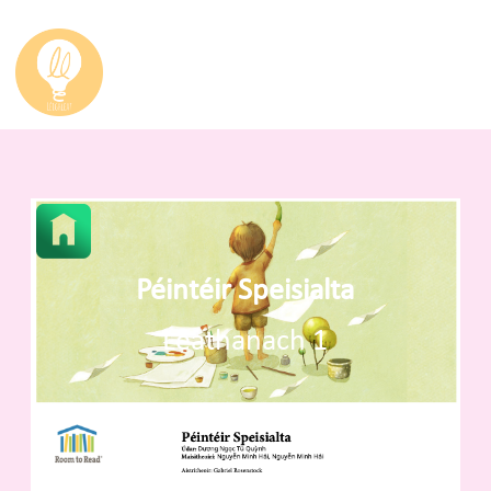
Péintéir Speisialta
Leathanach 1