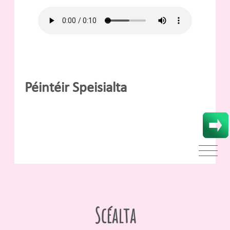
Péintéir Speisialta
Scéalta