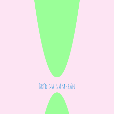
Bríd na nAmhrán