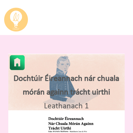
Dochtúir Éireannach nár chuala
mórán againn trácht uirthi
Leathanach 1