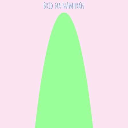
Bríd na nAmhrán