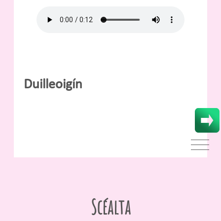
Duilleoigín
Scéalta