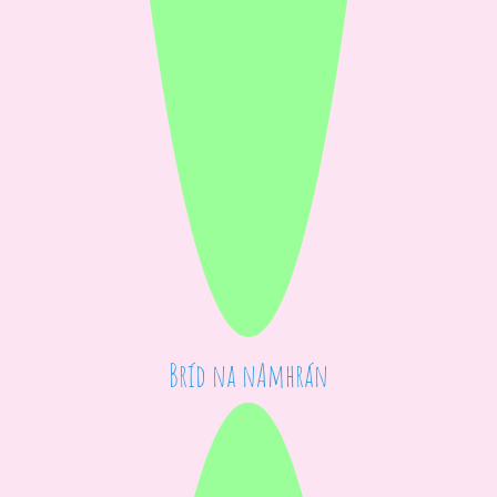
Bríd na nAmhrán