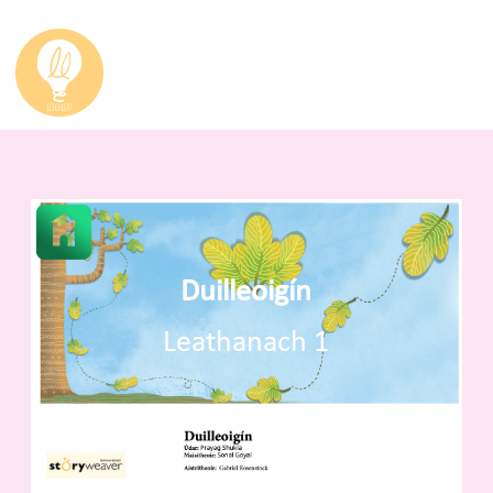
Duilleoigín
Leathanach 1