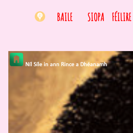
BAILE
SIOPA
FÉILIRE
Níl Síle in ann Rince a Dhéanamh