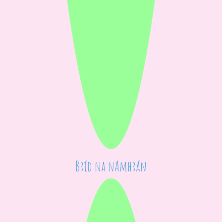
Bríd na nAmhrán