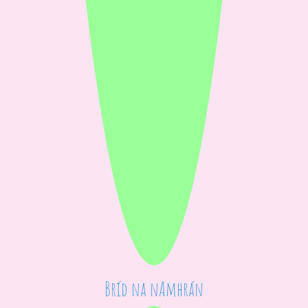
Bríd na nAmhrán