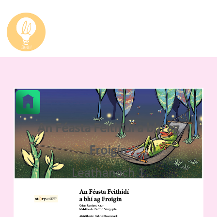
An Féasta Feithidí a bhí ag
Froigín
Leathanach 1