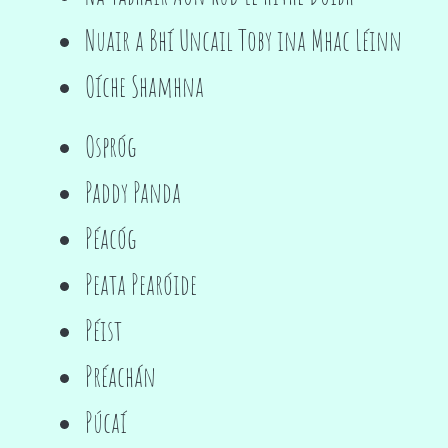
Nuair a Bhí Uncail Toby ina Mhac Léinn
Oíche Shamhna
Ospróg
Paddy Panda
Péacóg
Peata Pearóide
Péist
Préachán
Púcaí