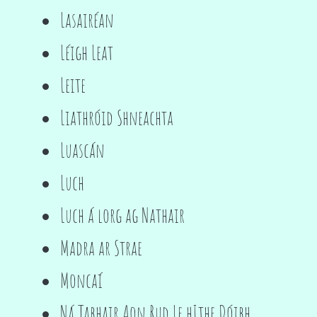
Lasairéan
Léigh Leat
Leite
Liathróid Shneachta
Luascán
Luch
Luch á lorg ag Nathair
Madra ar Strae
Moncaí
Ná Tabhair Aon Rud Le hIthe Dóibh