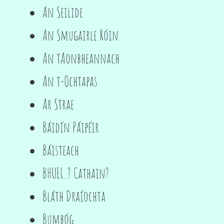
An Seilide
An Smugairle Róin
An tAonbheannach
An t-Ochtapas
Ar Strae
Báidín Páipéir
Báisteach
BHUEL..? Cathain?
Bláth Draíochta
Bumbóg