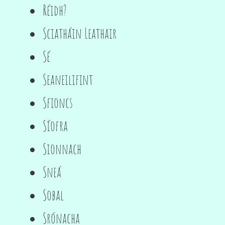
Réidh?
Sciatháin Leathair
Sé
Seaneilifint
Sfioncs
Síofra
Sionnach
Sneá
Sobal
Srónacha