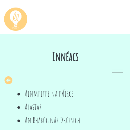
Innéacs
Ainmhithe na hÁirce
Alastar
An Bhábóg nár Dhúisigh