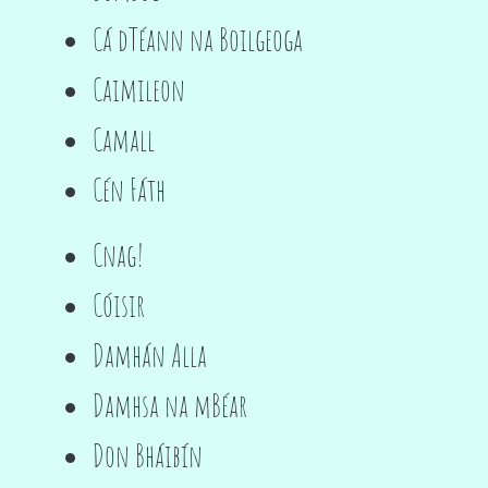
Cá dTéann na Boilgeoga
Caimileon
Camall
Cén Fáth
Cnag!
Cóisir
Damhán Alla
Damhsa na mBéar
Don Bháibín