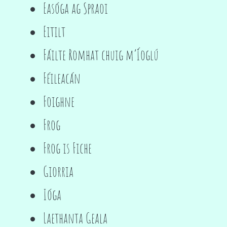
Easóga ag Spraoi
Eitilt
Fáilte Romhat chuig m’Íoglú
Féileacán
Foighne
Frog
Frog is Fiche
Giorria
Ióga
Laethanta Geala