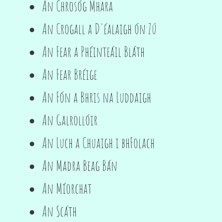
An Chrosóg Mhara
An Crogall a D'éalaigh ón Zú
An Fear a Phéinteáil Bláth
An Fear Bréige
An Fón a Bhris na Luddaigh
An Galrollóir
An Luch a Chuaigh i bhFolach
An Madra Beag Bán
An Míorchat
An Scáth