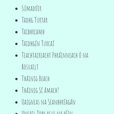
Súmadóir
Tadhg Turtar
Taibhreamh
Taidhgín Turcaí
Teachtaireacht Phráinneach ó na
Rosuailt
Tháinig Beach
Tháinig Sí Amach!
Uaigneas na Seanbhréagán
Uncail Toby agus na hÉin