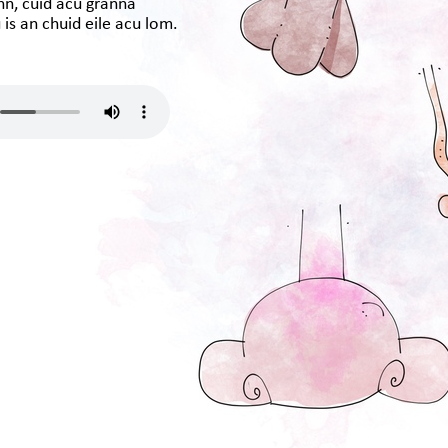
nn, cuid acu gránna
is an chuid eile acu lom.