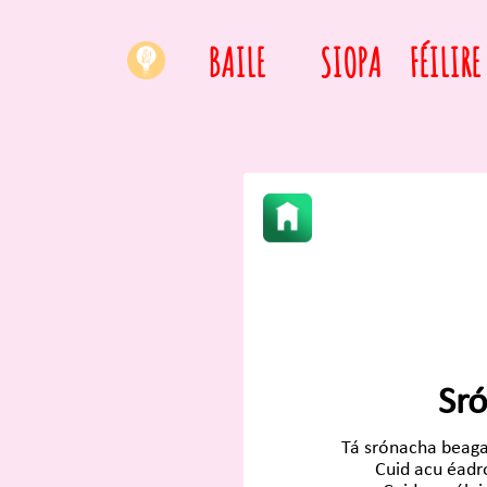
BAILE
SIOPA
FÉILIRE
Sr
Tá srónacha beaga
Cuid acu éadr