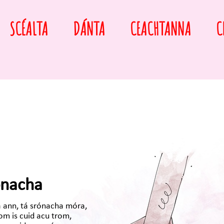
SCÉALTA
DÁNTA
CEACHTANNA
C
ónacha
 ann, tá srónacha móra,
om is cuid acu trom,