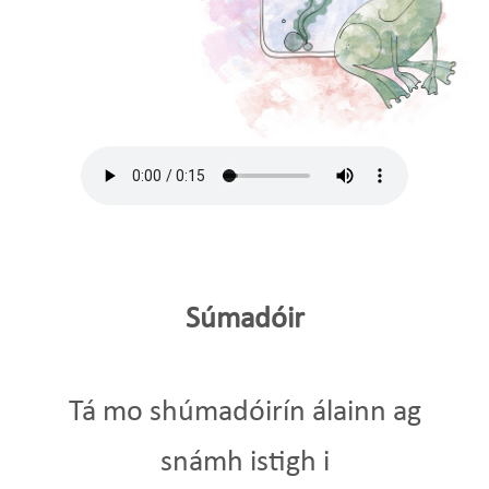
Súmadóir
Tá mo shúmadóirín álainn ag
snámh istigh i