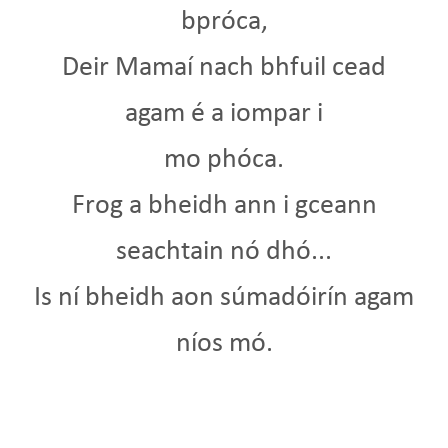
bpróca,
Deir Mamaí nach bhfuil cead
agam é a iompar i
mo phóca.
Frog a bheidh ann i gceann
seachtain nó dhó...
Is ní bheidh aon súmadóirín agam
níos mó.