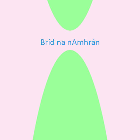
Bríd na nAmhrán