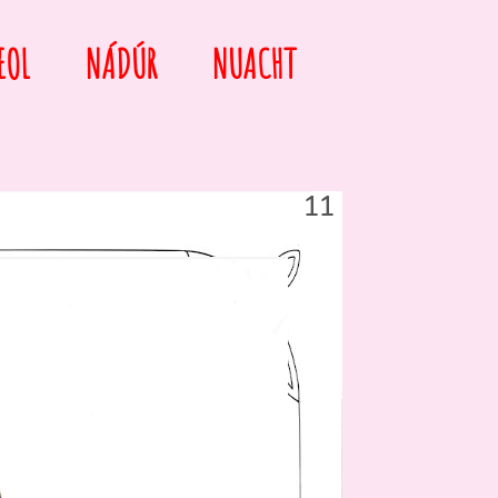
EOL
NÁDÚR
NUACHT
11