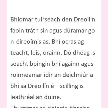
Bhíomar tuirseach den Dreoilín
faoin tráth sin agus dúramar go
n-éireoímis as. Bhí ocras ag
teacht, leis, orainn. Dó dhéag is
seacht bpingin bhí againn agus
roinneamar idir an deichniúr a
bhí sa Dreoilín é—scilling is
leathréal an duine.