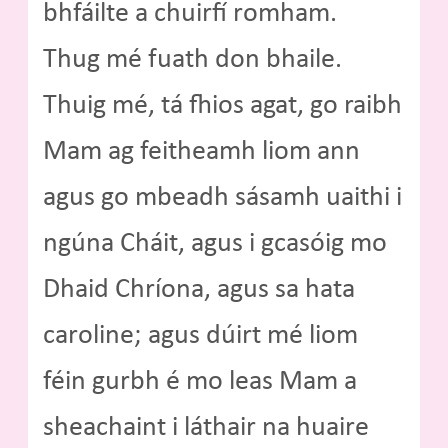
bhfáilte a chuirfí romham.
Thug mé fuath don bhaile.
Thuig mé, tá fhios agat, go raibh
Mam ag feitheamh liom ann
agus go mbeadh sásamh uaithi i
ngúna Cháit, agus i gcasóig mo
Dhaid Chríona, agus sa hata
caroline; agus dúirt mé liom
féin gurbh é mo leas Mam a
sheachaint i láthair na huaire