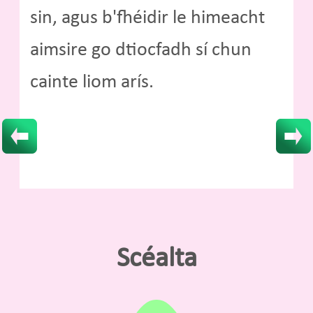
sin, agus b'fhéidir le himeacht
aimsire go dtiocfadh sí chun
cainte liom arís.
Scéalta