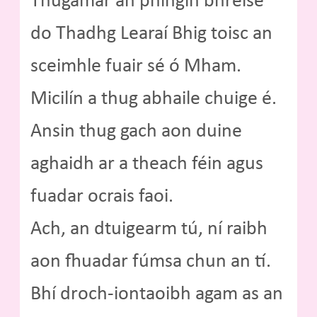
Thugamar an phingin bhreise
do Thadhg Learaí Bhig toisc an
sceimhle fuair sé ó Mham.
Micilín a thug abhaile chuige é.
Ansin thug gach aon duine
aghaidh ar a theach féin agus
fuadar ocrais faoi.
Ach, an dtuigearm tú, ní raibh
aon fhuadar fúmsa chun an tí.
Bhí droch-iontaoibh agam as an