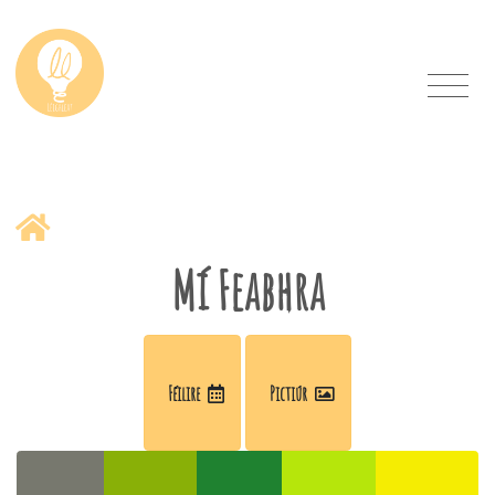
Mí Feabhra
Féilire
Pictiúr