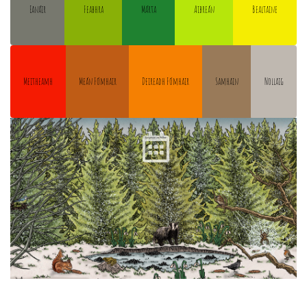
Eanáir
Feabhra
Márta
Aibreán
Bealtaine
Meitheamh
Meán Fómhair
Deireadh Fómhair
Samhain
Nollaig
Taispeáin an Féilire