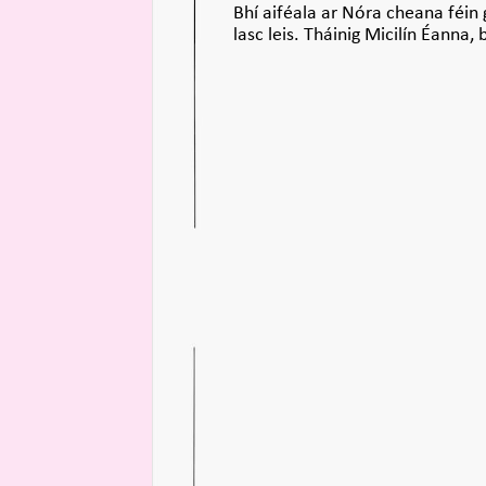
Bhí aiféala ar Nóra cheana féin 
lasc leis. Tháinig Micilín Éanna,