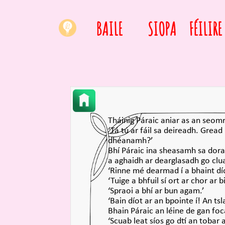
BAILE
SIOPA
FÉILIRE
Tháinig Páraic aniar as an seom
‘Tá tú ar fáil sa deireadh. Gread
dhéanamh?’
Bhí Páraic ina sheasamh sa doras 
a aghaidh ar dearglasadh go clu
‘Rinne mé dearmad í a bhaint dí
‘Tuige a bhfuil sí ort ar chor ar b
‘Spraoi a bhí ar bun agam.’
‘Bain díot ar an bpointe í! An tsl
Bhain Páraic an léine de gan foca
‘Scuab leat síos go dtí an toba