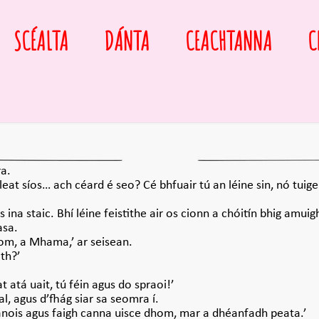
SCÉALTA
DÁNTA
CEACHTANNA
C
ra.
 leat síos… ach céard é seo? Cé bhfuair tú an léine sin, nó tuige 
ina staic. Bhí léine feistithe air os cionn a chóitín bhig amuigh
asa.
om, a Mhama,’ ar seisean.
ith?’
at atá uait, tú féin agus do spraoi!’
l, agus d’fhág siar sa seomra í.
r anois agus faigh canna uisce dhom, mar a dhéanfadh peata.’