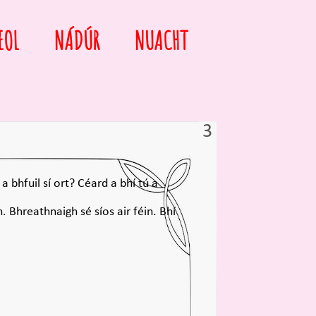
EOL
NÁDÚR
NUACHT
3
a bhfuil sí ort? Céard a bhí tú a
. Bhreathnaigh sé síos air féin. Bhí