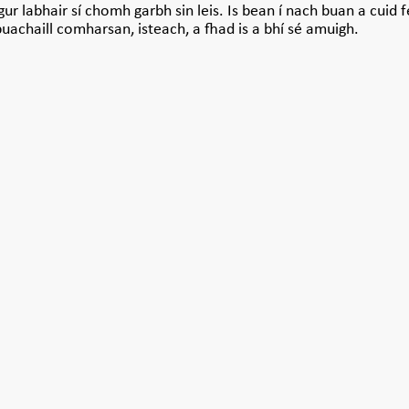
gur labhair sí chomh garbh sin leis. Is bean í nach buan a cuid 
 buachaill comharsan, isteach, a fhad is a bhí sé amuigh.