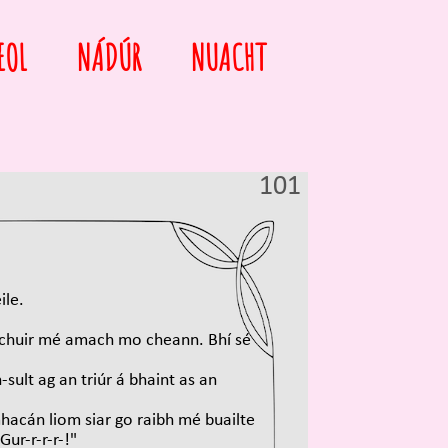
EOL
NÁDÚR
NUACHT
101
ile.
s chuir mé amach mo cheann. Bhí sé
sult ag an triúr á bhaint as an
hacán liom siar go raibh mé buailte
ur-r-r-r-!"