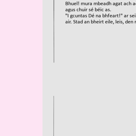
Bhuel! mura mbeadh agat ach a
agus chuir sé béic as.
"I gcuntas Dé na bhfeart!" ar sei
air. Stad an bheirt eile, leis, de