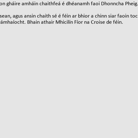
on gháire amháin chaithfeá é dhéanamh faoi Dhonncha Pheig.
sean, agus ansin chaith sé é féin ar bhior a chinn siar faoin toc
n rámhaíocht. Bhain athair Mhicilín Fíor na Croise de féin.