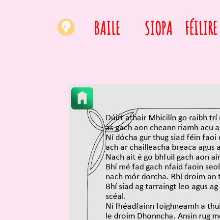
BAILE
SIOPA
FÉILIRE
Dúirt athair Mhicilín go raibh t
as gach aon cheann riamh acu a
Ní dócha gur thug siad féin faoi
ach ar chailleacha breaca agus 
Nach ait é go bhfuil gach aon ai
Bhí mé fad gach nfaid faoin seo
nach mór dorcha. Bhí droim an t
Bhí siad ag tarraingt leo agus ag
scéal.
Ní fhéadfainn foighneamh a thui
le droim Dhonncha. Ansin rug mé