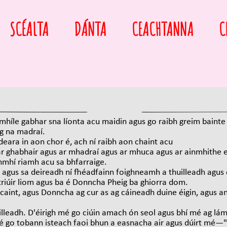
SCÉALTA
DÁNTA
CEACHTANNA
C
rí mhíle gabhar sna líonta acu maidin agus go raibh greim bainte
g na madraí.
 deara in aon chor é, ach ní raibh aon chaint acu
ar ghabhair agus ar mhadraí agus ar mhuca agus ar ainmhithe e
nmhí riamh acu sa bhfarraige.
l agus sa deireadh ní fhéadfainn foighneamh a thuilleadh agu
riúir liom agus ba é Donncha Pheig ba ghiorra dom.
 caint, agus Donncha ag cur as ag cáineadh duine éigin, agus an-
lleadh. D'éirigh mé go ciúin amach ón seol agus bhí mé ag lám
 go tobann isteach faoi bhun a easnacha air agus dúirt mé—"G