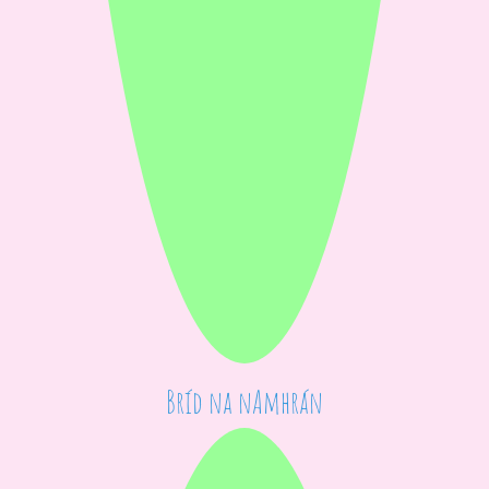
Bríd na nAmhrán