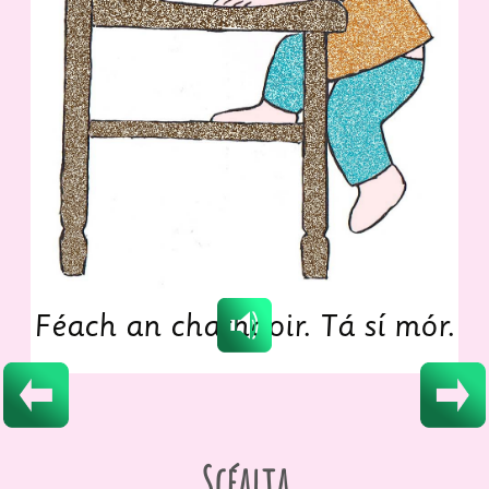
Féach
an
chathaoir.
Tá
sí
mór.
Scéalta