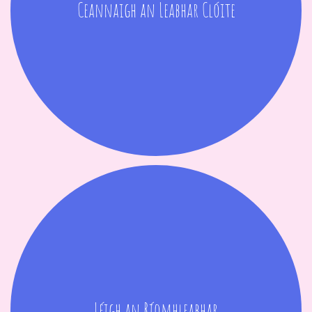
Ceannaigh an Leabhar Clóite
Léigh an Ríomhleabhar