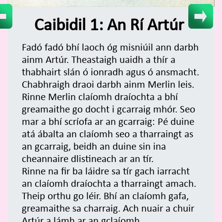
Caibidil 1: An Rí Artúr
Fadó fadó bhí laoch óg misniúil ann darbh
ainm Artúr. Theastaigh uaidh a thír a
thabhairt slán ó ionradh agus ó ansmacht.
Chabhraigh draoi darbh ainm Merlin leis.
Rinne Merlin claíomh draíochta a bhí
greamaithe go docht i gcarraig mhór. Seo
mar a bhí scríofa ar an gcarraig: Pé duine
atá ábalta an claíomh seo a tharraingt as
an gcarraig, beidh an duine sin ina
cheannaire dlistineach ar an tír.
Rinne na fir ba láidre sa tír gach iarracht
an claíomh draíochta a tharraingt amach.
Theip orthu go léir. Bhí an claíomh gafa,
greamaithe sa charraig. Ach nuair a chuir
Artúr a lámh ar an gclaíomh,