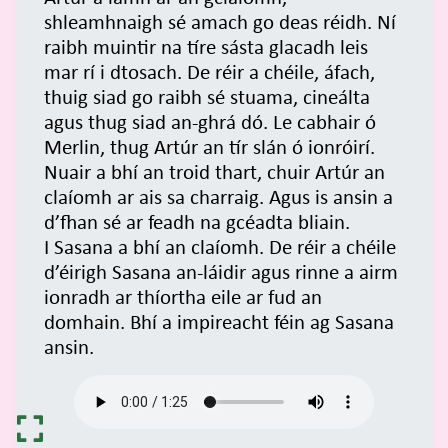
shleamhnaigh sé amach go deas réidh. Ní
raibh muintir na tíre sásta glacadh leis
mar rí i dtosach. De réir a chéile, áfach,
thuig siad go raibh sé stuama, cineálta
agus thug siad an-ghrá dó. Le cabhair ó
Merlin, thug Artúr an tír slán ó ionróirí.
Nuair a bhí an troid thart, chuir Artúr an
claíomh ar ais sa charraig. Agus is ansin a
d’fhan sé ar feadh na gcéadta bliain.
I Sasana a bhí an claíomh. De réir a chéile
d’éirigh Sasana an-láidir agus rinne a airm
ionradh ar thíortha eile ar fud an
domhain. Bhí a impireacht féin ag Sasana
ansin.