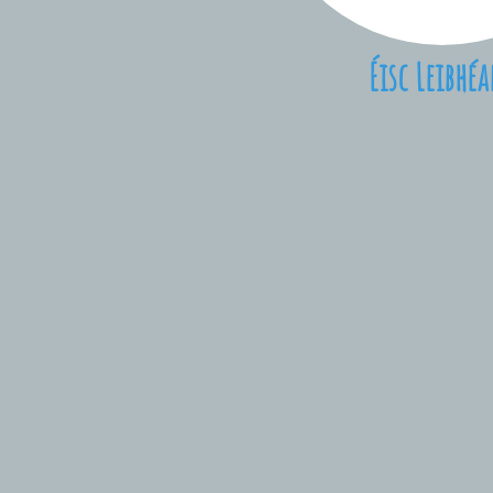
Éisc Leibhéa