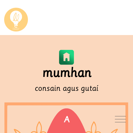
mumhan
consain agus gutaí
A