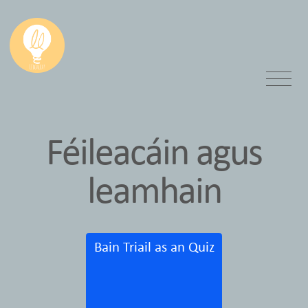
Féileacáin agus
leamhain
Bain Triail as an Quiz