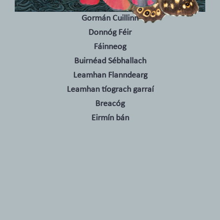
Gormán Cuillinn
Donnóg Féir
Fáinneog
Buirnéad Sébhallach
Leamhan Flanndearg
Leamhan tíograch garraí
Breacóg
Eirmín bán