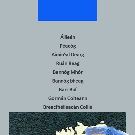
Áilleán
Péacóg
Aimiréal Dearg
Ruán Beag
Bannóg Mhór
Bannóg bheag
Barr Buí
Gormán Coiteann
Breacfhéileacán Coille