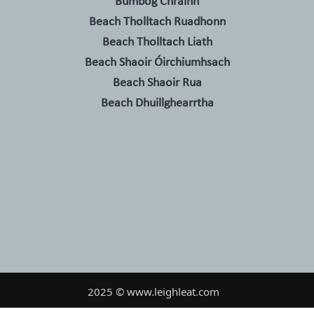
Bumbóg Chrainn
Beach Tholltach Ruadhonn
Beach Tholltach Liath
Beach Shaoir Óirchiumhsach
Beach Shaoir Rua
Beach Dhuillghearrtha
2025 © www.leighleat.com