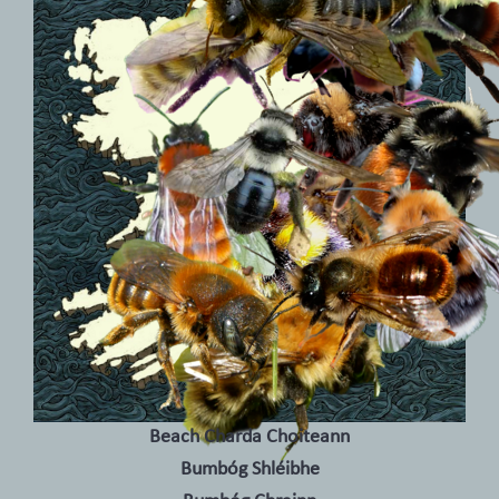
Beach Charda Choiteann
Bumbóg Shléibhe