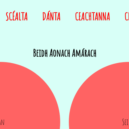
SCÉALTA
DÁNTA
CEACHTANNA
C
Beidh Aonach Amárach
an
Se