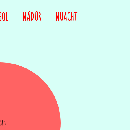
EOL
NÁDÚR
NUACHT
inn