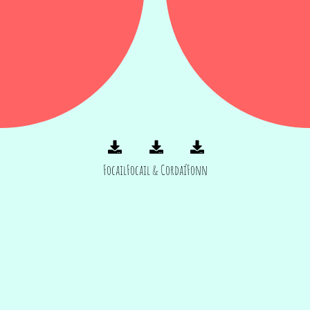
Focail
Focail & Cordaí
Fonn