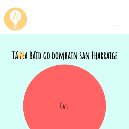
Tá na Báid go domhain san Fharraige
Can