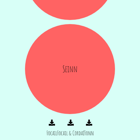
Seinn
Focail
Focail & Cordaí
Fonn