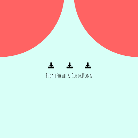
Focail
Focail & Cordaí
Fonn