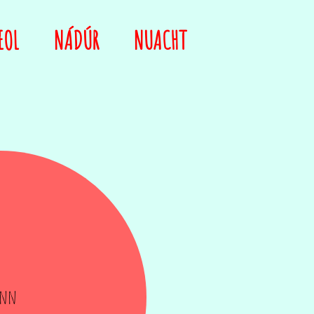
EOL
NÁDÚR
NUACHT
inn