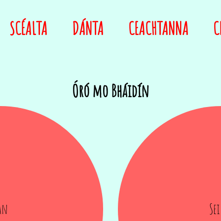
SCÉALTA
DÁNTA
CEACHTANNA
C
Óró mo Bháidín
an
Se