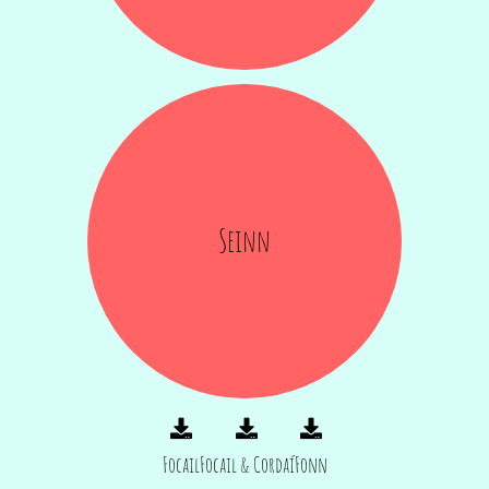
Seinn
Focail
Focail & Cordaí
Fonn