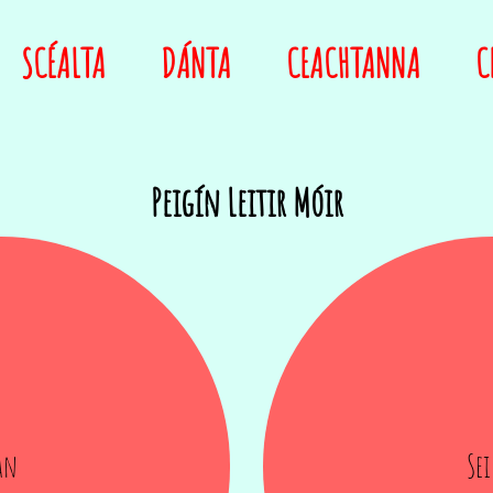
SCÉALTA
DÁNTA
CEACHTANNA
C
Peigín Leitir Móir
an
Se