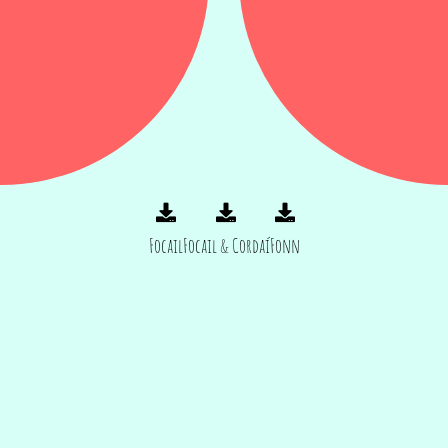
Focail
Focail & Cordaí
Fonn