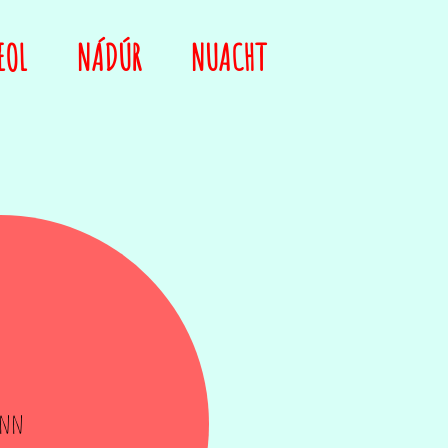
EOL
NÁDÚR
NUACHT
inn